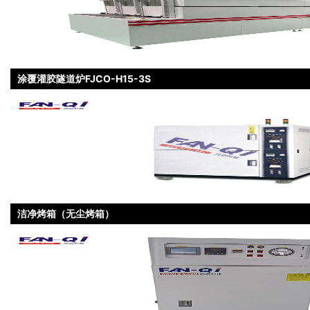
涂覆灌胶隧道炉FJCO-H15-3S
洁净烤箱（无尘烤箱）