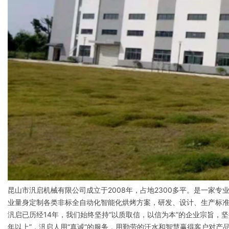
昆山市汎启机械有限公司成立于2008年，占地2300多平。是一家
业量身定制各类非标全自动化智能化烘烤方案，研发、设计、生产标
汎启已历经14年，我们始终坚持“以质取信，以信为本”的企业宗旨，
年以上”，汎启人用“真诚”的服务，用勤劳的汗水和智慧赢得客户对产