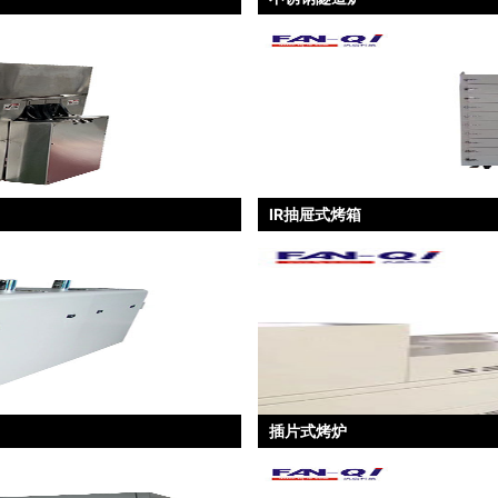
IR抽屉式烤箱
插片式烤炉